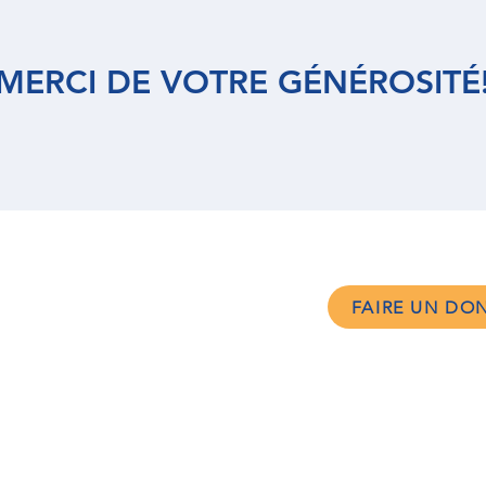
MERCI DE VOTRE GÉNÉROSITÉ
Y DE SHERBROOKE
FAIRE UN DO
 Club 6410
le :
Président 2025-20
ucc rue King Ouest
Président-élu 2026
Qc J1J 4M8
Zone des me
@rotarysherbrooke.org