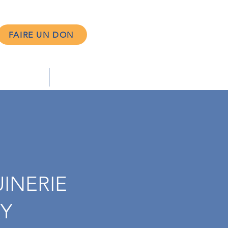
FAIRE UN DON
 fonds
Nos dons
INERIE
Y