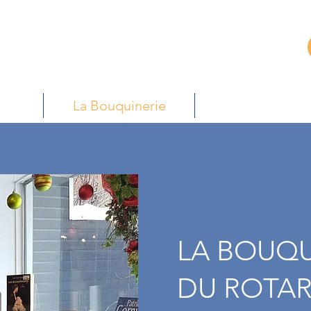
Accueil
I
Contact
I
Nouvelles
ier
La Bouquinerie
Nos levées de
LA BOUQU
DU ROTAR