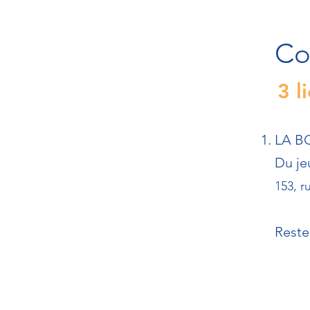
Co
3 l
LA B
Du je
153, r
Reste